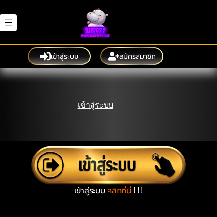
Skip
to
content
เข้าสู่ระบบ
สมัครสมาชิก
เข้าสู่ระบบ
เข้าสู่ระบบ
คลิกที่นี่
! ! !