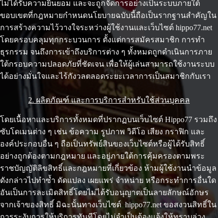
ไม่ได้รับความยินยอม และจะถูกจัดการอย่างเป็นระบบภายใต้
ขอบเขตที่กฎหมายกำหนดนโยบายฉบับนี้ถือเป็นรากฐานสำคัญใน
การสร้างความไว้วางใจระหว่างผู้ใช้งานและเว็บไซต์ hippo77.net
โดยครอบคลุมทุกกระบวนการ ตั้งแต่การสมัครสมาชิก การทำ
ธุรกรรม จนถึงการเข้าถึงบริการต่าง ๆ ทั้งหมดถูกดำเนินการภาย
ใต้กรอบความปลอดภัยที่ชัดเจน เพื่อให้ผู้เล่นสามารถใช้งานระบบ
ได้อย่างมั่นใจและไร้กังวลตลอดระยะเวลาการเป็นสมาชิกกับเรา
2. ผลิตภัณฑ์ และการบริการสำหรับใช้ส่วนบุคคล
โดยเนื้อหาและบริการทั้งหมดที่ปรากฏบนเว็บไซต์ Hippo77 รวมถึง
ซับโดเมนต่าง ๆ เช่น ข้อความ รูปภาพ วิดีโอ เสียง กราฟิก และ
องค์ประกอบอื่น ๆ ถือเป็นทรัพย์สินของเว็บไซต์หรือผู้ได้รับสิทธิ์
อย่างถูกต้องตามกฎหมาย และอยู่ภายใต้การคุ้มครองตามพระ
ราชบัญญัติลิขสิทธิ์และกฎหมายที่เกี่ยวข้อง ห้ามผู้ใช้งานนำข้อมูล
ดังกล่าวไปทำซ้ำ ดัดแปลง เผยแพร่ จำหน่าย หรือกระทำการอื่นใด
อันเป็นการละเมิดสิทธิ์โดยไม่ได้รับอนุญาตเป็นลายลักษณ์อักษร
จากเจ้าของสิทธิ์ มิฉะนั้นทางเว็บไซต์ hippo77.net ขอสงวนสิทธิ์ใน
การระงับการให้บริการทันทีโดยไม่จำเป็นต้องแจ้งให้ทราบล่วง