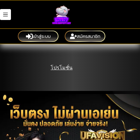
Skip
to
content
เข้าสู่ระบบ
สมัครสมาชิก
โปรโมชั่น