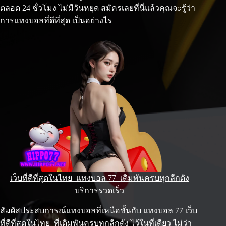
ตลอด 24 ชั่วโมง ไม่มีวันหยุด สมัครเลยที่นี่แล้วคุณจะรู้ว่า
การแทงบอลที่ดีที่สุด เป็นอย่างไร
เว็บที่ดีที่สุดในไทย แทงบอล 77 เดิมพันครบทุกลีกดัง
บริการรวดเร็ว
สัมผัสประสบการณ์แทงบอลที่เหนือชั้นกับ แทงบอล 77 เว็บ
ที่ดีที่สุดในไทย ที่เดิมพันครบทุกลีกดัง ไว้ในที่เดียว ไม่ว่า