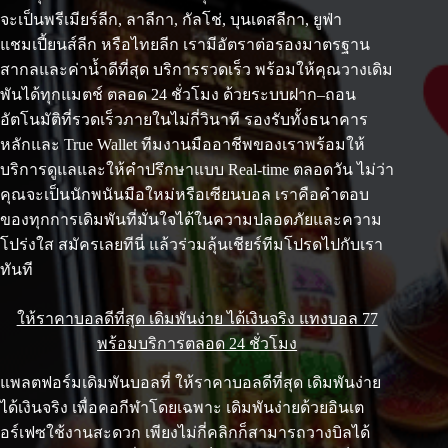
จะเป็นพรีเมียร์ลีก, ลาลีกา, กัลโช่, บุนเดสลีกา, ยูฟ่า
แชมเปี้ยนส์ลีก หรือไทยลีก เรามีอัตราต่อรองมาตรฐาน
สากลและค่าน้ำดีที่สุด บริการรวดเร็ว พร้อมให้คุณวางเดิม
พันได้ทุกแมตช์ ตลอด 24 ชั่วโมง ด้วยระบบฝาก–ถอน
อัตโนมัติที่รวดเร็วภายในไม่กี่วินาที รองรับทั้งธนาคาร
หลักและ True Wallet ทีมงานมืออาชีพของเราพร้อมให้
บริการดูแลและให้คำปรึกษาแบบ Real-time ตลอดวัน ไม่ว่า
คุณจะเป็นนักพนันมือใหม่หรือเซียนบอล เราคือคำตอบ
ของทุกการเดิมพันที่มั่นใจได้ในความปลอดภัยและความ
โปร่งใส สมัครเลยทีนี่ แล้วร่วมลุ้นเชียร์ทีมโปรดไปกับเรา
ทันที
ให้ราคาบอลดีที่สุด เดิมพันง่าย ได้เงินจริง แทงบอล 77
พร้อมบริการตลอด 24 ชั่วโมง
แพลตฟอร์มเดิมพันบอลที่ ให้ราคาบอลดีที่สุด เดิมพันง่าย
ได้เงินจริง เพื่อคอกีฬาโดยเฉพาะ เดิมพันง่ายด้วยอินเต
อร์เฟซใช้งานสะดวก เพียงไม่กี่คลิกก็สามารถวางบิลได้